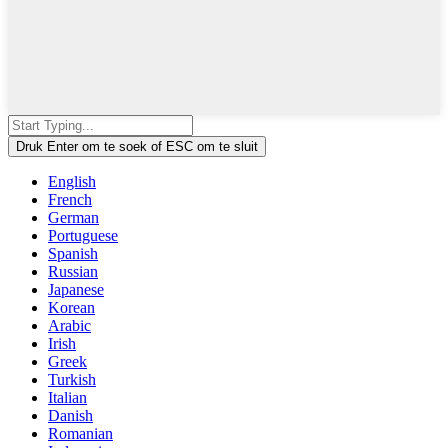
Druk Enter om te soek of ESC om te sluit
English
French
German
Portuguese
Spanish
Russian
Japanese
Korean
Arabic
Irish
Greek
Turkish
Italian
Danish
Romanian