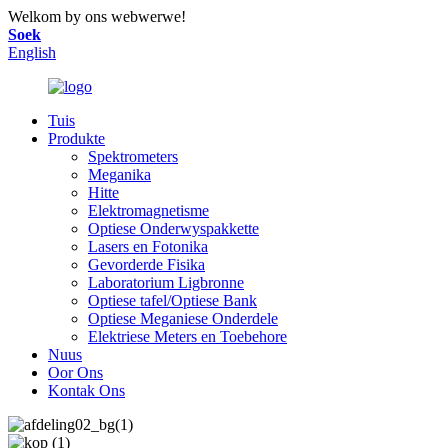
Welkom by ons webwerwe!
Soek
English
Tuis
Produkte
Spektrometers
Meganika
Hitte
Elektromagnetisme
Optiese Onderwyspakkette
Lasers en Fotonika
Gevorderde Fisika
Laboratorium Ligbronne
Optiese tafel/Optiese Bank
Optiese Meganiese Onderdele
Elektriese Meters en Toebehore
Nuus
Oor Ons
Kontak Ons