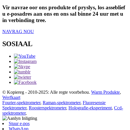
Vir navrae oor ons produkte of pryslys, los asseblief
u e-posadres aan ons en ons sal binne 24 uur met u
in verbinding tree.
NAVRAG NOU
SOSIAAL
© Kopiereg - 2010-2025: Alle regte voorbehou.
Warm Produkte
,
Werfkaart
Fourier-spektrometer
,
Raman-spektrometer
,
Fluoresensie
Spektrometer
,
Roosterspektrometer
,
Holografie-eksperiment
,
Ccd-
spektrometer
,
Stuur e-pos
WhatsApp