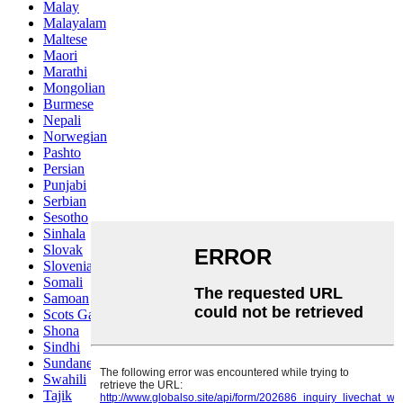
Malay
Malayalam
Maltese
Maori
Marathi
Mongolian
Burmese
Nepali
Norwegian
Pashto
Persian
Punjabi
Serbian
Sesotho
Sinhala
Slovak
Slovenian
Somali
Samoan
Scots Gaelic
Shona
Sindhi
Sundanese
Swahili
Tajik